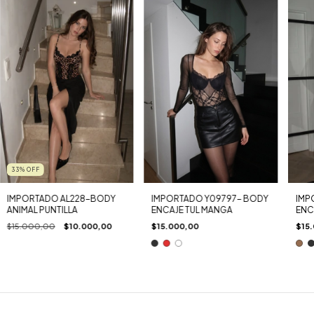
33
%
OFF
IMPORTADO AL228-BODY
IMPORTADO Y09797- BODY
IMP
ANIMAL PUNTILLA
ENCAJE TUL MANGA
ENC
$15.000,00
$10.000,00
$15.000,00
$15