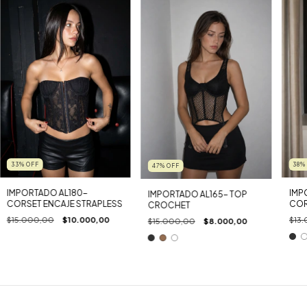
33
%
OFF
38
47
%
OFF
IMPORTADO AL180-
IMP
IMPORTADO AL165- TOP
CORSET ENCAJE STRAPLESS
COR
CROCHET
LEN
$15.000,00
$10.000,00
$13
$15.000,00
$8.000,00