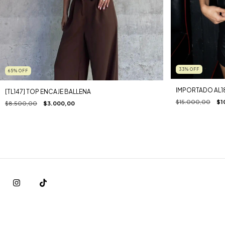
33
%
OFF
65
%
OFF
IMPORTADO AL1
[TL147] TOP ENCAJE BALLENA
$15.000,00
$1
$8.500,00
$3.000,00