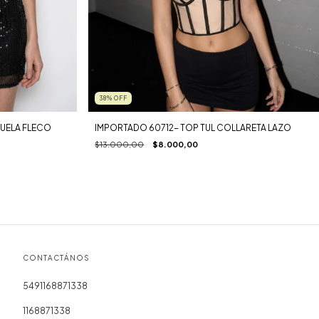
38
%
OFF
JUELA FLECO
IMPORTADO 60712- TOP TUL COLLARETA LAZO
$13.000,00
$8.000,00
CONTACTÁNOS
5491168871338
1168871338