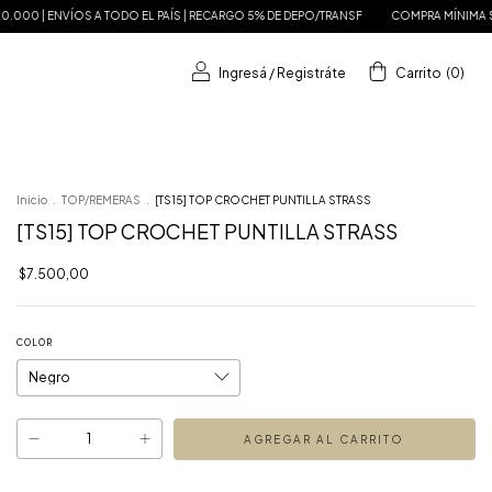
 TODO EL PAÍS | RECARGO 5% DE DEPO/TRANSF
COMPRA MÍNIMA $150.000 | ENVÍOS
Ingresá
/
Registráte
Carrito
(
0
)
s
Inicio
.
TOP/REMERAS
.
[TS15] TOP CROCHET PUNTILLA STRASS
[TS15] TOP CROCHET PUNTILLA STRASS
$7.500,00
COLOR