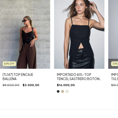
65
%
OFF
33
[TL147] TOP ENCAJE
IMPORTADO A15- TOP
IMP
BALLENA
TENCEL SASTRERO BOTON
TUL
FORRADO
$8.500,00
$3.000,00
$16.000,00
$15